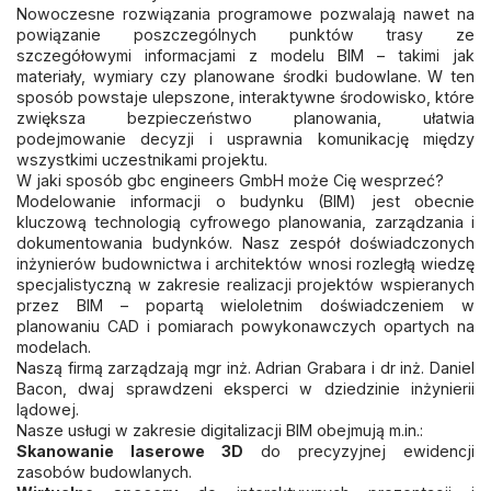
Nowoczesne rozwiązania programowe pozwalają nawet na
powiązanie poszczególnych punktów trasy ze
szczegółowymi informacjami z modelu BIM – takimi jak
materiały, wymiary czy planowane środki budowlane. W ten
sposób powstaje ulepszone, interaktywne środowisko, które
zwiększa bezpieczeństwo planowania, ułatwia
podejmowanie decyzji i usprawnia komunikację między
wszystkimi uczestnikami projektu.
W jaki sposób gbc engineers GmbH może Cię wesprzeć?
Modelowanie informacji o budynku (BIM) jest obecnie
kluczową technologią cyfrowego planowania, zarządzania i
dokumentowania budynków. Nasz zespół doświadczonych
inżynierów budownictwa i architektów wnosi rozległą wiedzę
specjalistyczną w zakresie realizacji projektów wspieranych
przez BIM – popartą wieloletnim doświadczeniem w
planowaniu CAD i pomiarach powykonawczych opartych na
modelach.
Naszą firmą zarządzają mgr inż. Adrian Grabara i dr inż. Daniel
Bacon, dwaj sprawdzeni eksperci w dziedzinie inżynierii
lądowej.
Nasze usługi w zakresie digitalizacji BIM obejmują m.in.:
Skanowanie laserowe 3D
do precyzyjnej ewidencji
zasobów budowlanych.