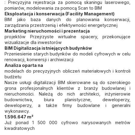
: Precyzyjna rejestracja za pomocą skaningu laserowego,
pomiarów, modelowania za pomocą Scan to BIM
Eksploatacja i konserwacja (Facility Management)
BIM jako baza danych do planowania konserwacji,
zarządzania przestrzenią i efektywności energetycznej
Marketing nieruchomości i prezentacja
projektów Przejrzyste wirtualne spacery, przekonujące
wizualizacje dla inwestorów
BIM Digitalizacja istniejących budynków
Przeniesienie starych budynków do modeli cyfrowych w celu
renowacji, konwersji i archiwizacji
Analiza oparta na
modelach do precyzyjnych obliczeń materiałowych i kontroli
budżetu
Nasze usługi digitalizacji BIM skierowane są do szerokiego
grona profesjonalnych klientów z branży budowlanej i
nieruchomości. Należą do nich architekci, inżynierowie
budownictwa, biura planistyczne, deweloperzy,
deweloperzy, a także firmy budowlane i generalni
wykonawcy.
1.596.647 m²
Już ponad 1 500 000 cyfrowo narysowanych metrów
kwadratowych