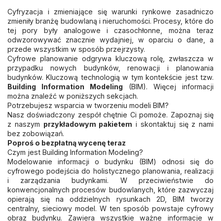
Cyfryzacja i zmieniające się warunki rynkowe zasadniczo
zmieniły branżę budowlaną i nieruchomości. Procesy, które do
tej pory były analogowe i czasochłonne, można teraz
odwzorowywać znacznie wydajniej, w oparciu o dane, a
przede wszystkim w sposób przejrzysty.
Cyfrowe planowanie odgrywa kluczową rolę, zwłaszcza w
przypadku nowych budynków, renowacji i planowania
budynków. Kluczową technologią w tym kontekście jest tzw.
Building Information Modeling
(BIM). Więcej informacji
można znaleźć w poniższych sekcjach.
Potrzebujesz wsparcia w tworzeniu modeli BIM?
Nasz doświadczony zespół chętnie Ci pomoże. Zapoznaj się
z naszym
przykładowym pakietem
i skontaktuj się z nami
bez zobowiązań.
Poproś o bezpłatną wycenę teraz
Czym jest Building Information Modeling?
Modelowanie informacji o budynku (BIM) odnosi się do
cyfrowego podejścia do holistycznego planowania, realizacji
i zarządzania budynkami. W przeciwieństwie do
konwencjonalnych procesów budowlanych, które zazwyczaj
opierają się na oddzielnych rysunkach 2D, BIM tworzy
centralny, sieciowy model. W ten sposób powstaje cyfrowy
obraz budynku. Zawiera wszystkie ważne informacje w