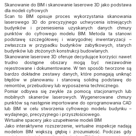
Skanowanie do BIM i skanowanie laserowe 3D jako podstawa
dla modeli cyfrowych
Scan to BIM opisuje proces wykorzystania skanowania
laserowego 3D do precyzyjnego uchwycenia istniejących
budynków i przeniesienia uzyskanych danych chmury
punktów do cyfrowego modelu BIM. Metoda ta stanowi
podstawę szczegółowej i wiarygodnej inwentaryzacji –
zwłaszcza w przypadku budynków zabytkowych, starych
budynków lub złożonych konstrukcji budowlanych.
Skanowanie laserowe 3D oferuje decydujące korzyści: nawet
trudno dostępne obszary mogą być niezawodnie
rejestrowane i dokumentowane. W ten sposób tworzone są
bardzo dokładne zestawy danych, które pomagają uniknąć
błędów w planowaniu i stanowią solidną podstawę do
remontów, przebudowy lub wyposażenia technicznego.
Pomiar odbywa się zwykle za pomocą stacjonarnych lub
mobilnych skanerów laserowych. Wygenerowane chmury
punktów są następnie importowane do oprogramowania CAD
lub BIM w celu stworzenia cyfrowego modelu budynku –
wydajnego, precyzyjnego i przyszłościowego.
Wirtualne spacery jako uzupełnienie modeli BIM
Jako interaktywne rozszerzenie, wirtualne inspekcje nadają
modelom BIM większą głębię i zrozumiałość. Podczas gdy