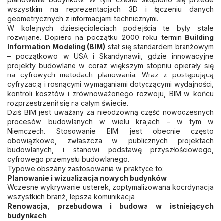
wszystkim na reprezentacjach 3D i łączeniu danych
geometrycznych z informacjami technicznymi.
W kolejnych dziesięcioleciach podejścia te były stale
rozwijane. Dopiero na początku 2000 roku termin
Building
Information Modeling (BIM)
stał się standardem branżowym
– początkowo w USA i Skandynawii, gdzie innowacyjne
projekty budowlane w coraz większym stopniu opierały się
na cyfrowych metodach planowania. Wraz z postępującą
cyfryzacją i rosnącymi wymaganiami dotyczącymi wydajności,
kontroli kosztów i zrównoważonego rozwoju, BIM w końcu
rozprzestrzenił się na całym świecie.
Dziś BIM jest uważany za nieodzowną część nowoczesnych
procesów budowlanych w wielu krajach – w tym w
Niemczech. Stosowanie BIM jest obecnie często
obowiązkowe, zwłaszcza w publicznych projektach
budowlanych, i stanowi podstawę przyszłościowego,
cyfrowego przemysłu budowlanego.
Typowe obszány zastosowania w praktyce to:
Planowanie i wizualizacja nowych budynków
Wczesne wykrywanie usterek, zoptymalizowana koordynacja
wszystkich branż, lepsza komunikacja
Renowacja, przebudowa i budowa w istniejących
budynkach