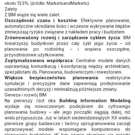
około 13.3% (źródło: MarketsandMarkets).
Zalety
Z BIM wiąże się wiele zalet:
Oszczędność czasu i kosztów
: Efektywne planowanie,
automatyczne określanie ilości i wczesne wykrywanie błędów
zmniejszają ryzyko związane z nakładem pracy i budżetem.
Zrównoważony rozwój i zarządzanie cyklem życia
: BIM
towarzyszy budynkowi przez cały cykl jego życia – od
planowania po rozbiórkę – i wspiera oszczędne,
przyszłościowe użytkowanie.
Zoptymalizowana współpraca
: Centralne modele danych
usprawniają komunikację i koordynację między architektami,
specjalistami ds. Planowania, budowniczymi i inwestorami.
Większe bezpieczeństwo planowania
: realistyczne
symulacje i precyzyjne dane zapewniają podejmowanie
uzasadnionych decyzji i minimalizują późniejsze zmiany.
Geneza i rozwój BIM
Na pierwszy rzut oka
Building Information Modeling
wydaje się nowoczesnym podejściem do cyfrowego
planowania budowy – ale jego początki sięgają dalej, niż
wielu przypuszcza. Już w latach siedemdziesiątych XX wieku
pierwsze grupy badawcze i twórcy oprogramowania zaczęli
opracowywać modele wspomagane komputerowo do
planowania budynków. W tym czasie skupiono się przede