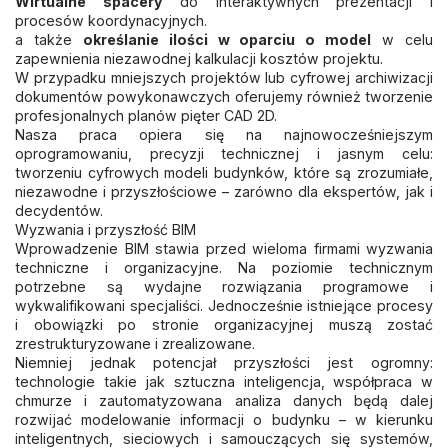
Wirtualne spacery
do interaktywnych prezentacji i
procesów koordynacyjnych.
a także
określanie ilości w oparciu o model
w celu
zapewnienia niezawodnej kalkulacji kosztów projektu.
W przypadku mniejszych projektów lub cyfrowej archiwizacji
dokumentów powykonawczych oferujemy również tworzenie
profesjonalnych planów pięter CAD 2D.
Nasza praca opiera się na najnowocześniejszym
oprogramowaniu, precyzji technicznej i jasnym celu:
tworzeniu cyfrowych modeli budynków, które są zrozumiałe,
niezawodne i przyszłościowe – zarówno dla ekspertów, jak i
decydentów.
Wyzwania i przyszłość BIM
Wprowadzenie BIM stawia przed wieloma firmami wyzwania
techniczne i organizacyjne. Na poziomie technicznym
potrzebne są wydajne rozwiązania programowe i
wykwalifikowani specjaliści. Jednocześnie istniejące procesy
i obowiązki po stronie organizacyjnej muszą zostać
zrestrukturyzowane i zrealizowane.
Niemniej jednak potencjał przyszłości jest ogromny:
technologie takie jak sztuczna inteligencja, współpraca w
chmurze i zautomatyzowana analiza danych będą dalej
rozwijać modelowanie informacji o budynku – w kierunku
inteligentnych, sieciowych i samouczących się systemów,