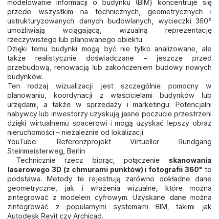
modelowanie informacji o budynku (BIM) koncentruje się
przede wszystkim na technicznych, geometrycznych i
ustrukturyzowanych danych budowlanych, wycieczki 360°
umożliwiają wciągającą, wizualną reprezentację
rzeczywistego lub planowanego obiektu.
Dzięki temu budynki mogą być nie tylko analizowane, ale
także realistycznie doświadczane – jeszcze przed
przebudową, renowacją lub zakończeniem budowy nowych
budynków.
Ten rodzaj wizualizacji jest szczególnie pomocny w
planowaniu, koordynacji z właścicielami budynków lub
urzędami, a także w sprzedaży i marketingu: Potencjalni
nabywcy lub inwestorzy uzyskują jasne poczucie przestrzeni
dzięki wirtualnemu spacerowi i mogą uzyskać lepszy obraz
nieruchomości – niezależnie od lokalizacji.
YouTube:
Referenzprojekt Virtueller Rundgang
Steinmeisterweg, Berlin
Technicznie rzecz biorąc, połączenie
skanowania
laserowego 3D (z chmurami punktów) i fotografii 360°
to
podstawa. Metody te rejestrują zarówno dokładne dane
geometryczne, jak i wrażenia wizualne, które można
zintegrować z modelem cyfrowym. Uzyskane dane można
zintegrować z popularnymi systemami BIM, takimi jak
Autodesk Revit czy Archicad.