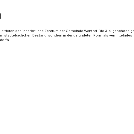
g
ttieren das innerörtliche Zentrum der Gemeinde Wentorf. Die 3-4-geschossig
en städtebaulichen Bestand, sondern in der gerundeten Form als vermittelndes
entorfs.