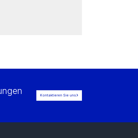
E.DIS Netz GmbH
Brandenburg, Deutschland
rungen
Kontaktieren Sie uns