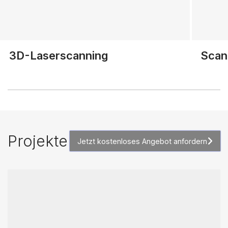
3D-Laserscanning
Scan
Projekte
Jetzt kostenloses Angebot anfordern