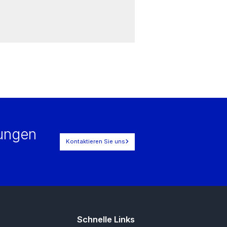
E.DIS Netz GmbH
Brandenburg, Deutschland
rungen
Kontaktieren Sie uns
Schnelle Links