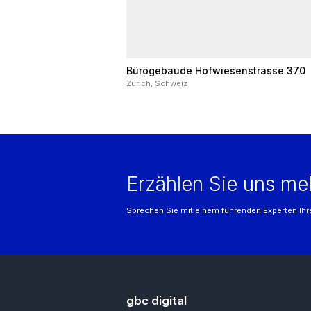
Bürogebäude Hofwiesenstrasse 370
Zürich, Schweiz
Erzählen Sie uns me
Sprechen Sie mit einem führenden Experten Ihre
gbc digital